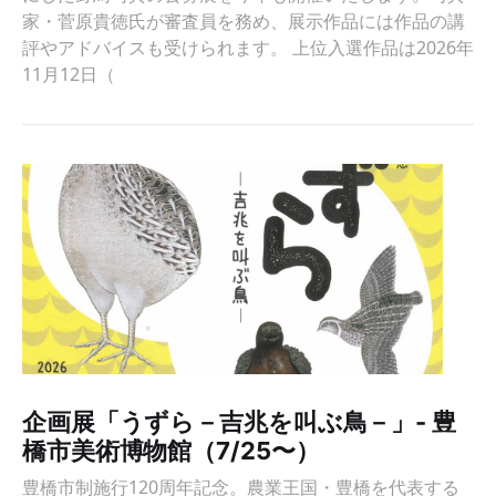
家・菅原貴徳氏が審査員を務め、展示作品には作品の講
評やアドバイスも受けられます。 上位入選作品は2026年
11月12日（
企画展「うずら－吉兆を叫ぶ鳥－」- 豊
橋市美術博物館（7/25〜）
豊橋市制施行120周年記念。農業王国・豊橋を代表する