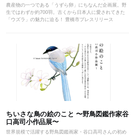
農産物の一つである「うずら卵」にちなんだ企画展。野
生ではわずか約700羽。古くから日本人に愛されてきた
「ウズラ」の魅力に迫る！ 豊橋市プレスリリース
ちいさな鳥の絵のこと 〜野鳥図鑑作家谷
口高司小作品展〜
世界規模で活躍する野鳥図鑑画家・谷口高司さんの初め