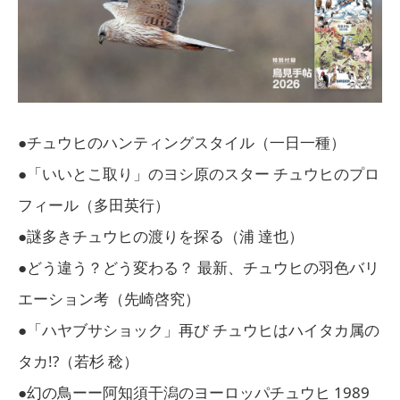
●チュウヒのハンティングスタイル（一日一種）
●「いいとこ取り」のヨシ原のスター チュウヒのプロ
フィール（多田英行）
●謎多きチュウヒの渡りを探る（浦 達也）
●どう違う？どう変わる？ 最新、チュウヒの羽色バリ
エーション考（先崎啓究）
●「ハヤブサショック」再び チュウヒはハイタカ属の
タカ!?（若杉 稔）
●幻の鳥ーー阿知須干潟のヨーロッパチュウヒ 1989