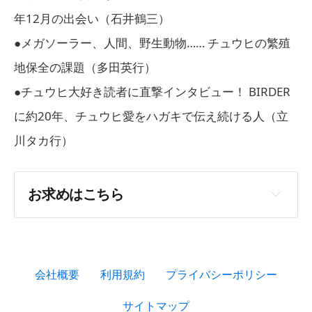
年12月の出会い（石井鶴三）
●メガソーラー、人間、野生動物…… チュウヒの繁殖
地保全の課題（多田英行）
●チュウヒ大好き読者に直撃インタビュー！ BIRDER
に約20年、チュウヒ愛をハガキで伝え続ける人（立
川タカ行）
お求めはこちら
［紙版］
Amazon
富士山マガジン
楽天ブックス
ヨドバ
シ.com
紀伊國屋書店ウェブストア
会社概要
利用規約
プライバシーポリシー
［電子版］
Amazon Kindle
富士山マガジン
楽天ブックス
サイトマップ
ヨドバシ.com
honto
紀伊國屋書店ウェブス