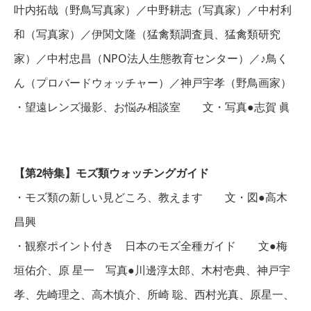
叶内拓哉（野鳥写真家）／中野耕志（写真家）／中村利
和（写真家）／伊関文隆（猛禽類調査員、猛禽類研究
家）／中村忠昌（NPO法人生態教育センター）／♪鳥く
ん（プロバードウォッチャー）／神戸宇孝（野鳥画家）
・望遠レンズ撮影、お悩み相談室 文・写真●志賀 眞
【第2特集】モズ類ウォッチングガイド
・モズ類の新しい見どころ、教えます 文・図●高木
昌興
・観察ポイント付き 日本のモズ全種ガイド 文●梅
垣佑介、原 星一 写真●川邊淳太郎、木村壱典、神戸宇
孝、先崎理之、高木慎介、所崎 聡、西村光真、原星一、