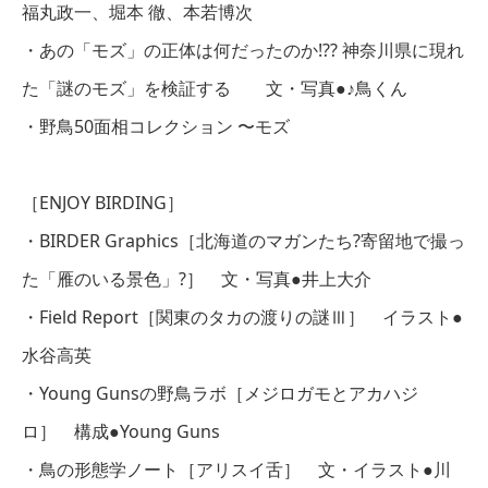
福丸政一、堀本 徹、本若博次
・あの「モズ」の正体は何だったのか!?? 神奈川県に現れ
た「謎のモズ」を検証する 文・写真●♪鳥くん
・野鳥50面相コレクション 〜モズ
［ENJOY BIRDING］
・BIRDER Graphics［北海道のマガンたち?寄留地で撮っ
た「雁のいる景色」?］ 文・写真●井上大介
・Field Report［関東のタカの渡りの謎Ⅲ］ イラスト●
水谷高英
・Young Gunsの野鳥ラボ［メジロガモとアカハジ
ロ］ 構成●Young Guns
・鳥の形態学ノート［アリスイ舌］ 文・イラスト●川