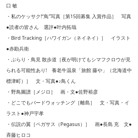
口 敏
・私のケッサク!“鳥”写真［第15回募集 入賞作品］ 写真
●読者の皆さん 選評●叶内拓哉
・Bird Tracking［ハワイガン（ネイネイ）］ イラスト
●赤勘兵衛
・ぶらり・鳥見 散歩道［夜が明けてもシマフクロウが見
られる可能性あり! 養老牛温泉「旅館 藤や」（北海道中
標津町）］ 文・写真●♪鳥くん
・野鳥圖譜［メジロ］ 画・文●佐野裕彦
・どこでもバードウォッチング［離島］ 文・写真・イ
ラスト●神戸宇孝
・伝説の翼［ペガサス（Pegasus）］ 画●長島 充 文●
斉藤ヒロコ