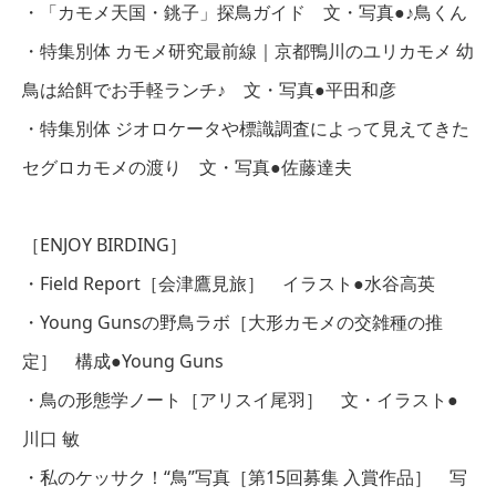
・「カモメ天国・銚子」探鳥ガイド 文・写真●♪鳥くん
・特集別体 カモメ研究最前線｜京都鴨川のユリカモメ 幼
鳥は給餌でお手軽ランチ♪ 文・写真●平田和彦
・特集別体 ジオロケータや標識調査によって見えてきた
セグロカモメの渡り 文・写真●佐藤達夫
［ENJOY BIRDING］
・Field Report［会津鷹見旅］ イラスト●水谷高英
・Young Gunsの野鳥ラボ［大形カモメの交雑種の推
定］ 構成●Young Guns
・鳥の形態学ノート［アリスイ尾羽］ 文・イラスト●
川口 敏
・私のケッサク！“鳥”写真［第15回募集 入賞作品］ 写