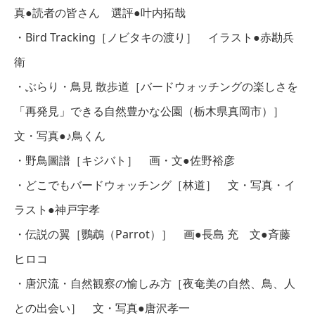
真●読者の皆さん 選評●叶内拓哉
・Bird Tracking［ノビタキの渡り］ イラスト●赤勘兵
衛
・ぶらり・鳥見 散歩道［バードウォッチングの楽しさを
「再発見」できる自然豊かな公園（栃木県真岡市）］
文・写真●♪鳥くん
・野鳥圖譜［キジバト］ 画・文●佐野裕彦
・どこでもバードウォッチング［林道］ 文・写真・イ
ラスト●神戸宇孝
・伝説の翼［鸚鵡（Parrot）］ 画●長島 充 文●斉藤
ヒロコ
・唐沢流・自然観察の愉しみ方［夜奄美の自然、鳥、人
との出会い］ 文・写真●唐沢孝一