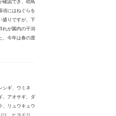
が確認でき、幼鳥
暮頃にはねぐらを
い盛りですが、下
群れが園内の干潟
た、今年は春の渡
シシギ、ウミネ
ギ、アオサギ、ダ
ラ、リュウキュウ
バリ、ヒヨドリ、