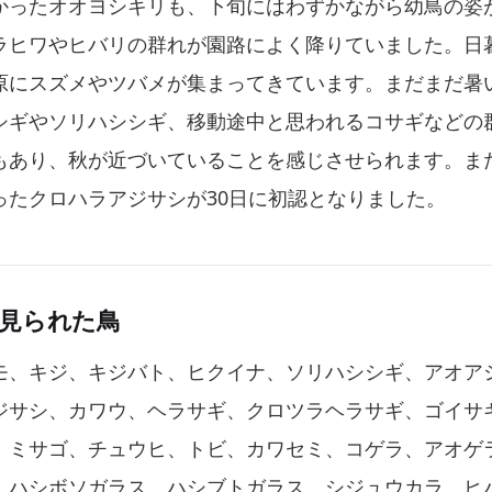
かったオオヨシキリも、下旬にはわずかながら幼鳥の姿
ラヒワやヒバリの群れが園路によく降りていました。日
原にスズメやツバメが集まってきています。まだまだ暑
シギやソリハシシギ、移動途中と思われるコサギなどの
もあり、秋が近づいていることを感じさせられます。ま
ったクロハラアジサシが30日に初認となりました。
に見られた鳥
モ、キジ、キジバト、ヒクイナ、ソリハシシギ、アオア
ジサシ、カワウ、ヘラサギ、クロツラヘラサギ、ゴイサ
、ミサゴ、チュウヒ、トビ、カワセミ、コゲラ、アオゲ
、ハシボソガラス、ハシブトガラス、シジュウカラ、ヒ