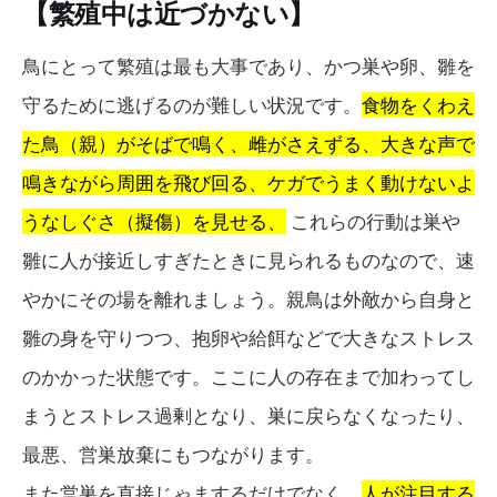
【繁殖中は近づかない】
鳥にとって繁殖は最も大事であり、かつ巣や卵、雛を
守るために逃げるのが難しい状況です。
食物をくわえ
た鳥（親）がそばで鳴く、雌がさえずる、大きな声で
鳴きながら周囲を飛び回る、ケガでうまく動けないよ
うなしぐさ（擬傷）を見せる、
これらの行動は巣や
雛に人が接近しすぎたときに見られるものなので、速
やかにその場を離れましょう。親鳥は外敵から自身と
雛の身を守りつつ、抱卵や給餌などで大きなストレス
のかかった状態です。ここに人の存在まで加わってし
まうとストレス過剰となり、巣に戻らなくなったり、
最悪、営巣放棄にもつながります。
また営巣を直接じゃまするだけでなく、
人が注目する