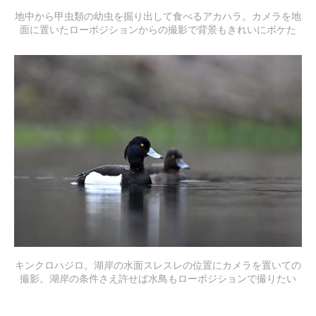
地中から甲虫類の幼虫を掘り出して食べるアカハラ。カメラを地
面に置いたローポジションからの撮影で背景もきれいにボケた
キンクロハジロ。湖岸の水面スレスレの位置にカメラを置いての
撮影。湖岸の条件さえ許せば水鳥もローポジションで撮りたい