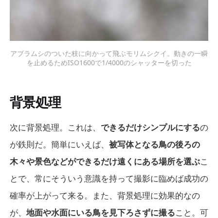
アブラムシのついた枝に向かって飛ぶモリムシクイ。動きの一瞬
を止めるためISO1600で1/4000のシャッターを切った
背景処理
次に背景処理。これは、
できるだけシンプルにする
の
が鉄則だ。簡単にいえば、
被写体となる鳥の後ろの
木々や景色などができるだけ遠くにある場所を選ぶ
こ
とで、常にそういう意識を持って撮影に臨めば成功の
確率が上がって来る。また、背景処理に効果的なの
が、
地面や水面にいる鳥を見下ろさずに撮る
こと。可