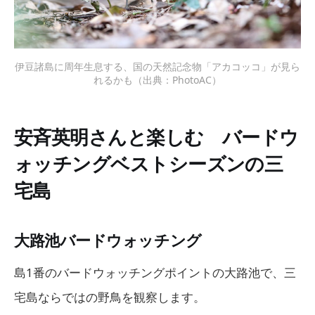
伊豆諸島に周年生息する、国の天然記念物「アカコッコ」が見ら
れるかも（出典：PhotoAC）
安斉英明さんと楽しむ バードウ
ォッチングベストシーズンの三
宅島
大路池バードウォッチング
島1番のバードウォッチングポイントの大路池で、三
宅島ならではの野鳥を観察します。