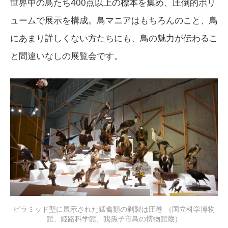
世界中の鳥たち400点以上の標本を集め、圧倒的ボリ
ュームで展示を構成。鳥マニアはもちろんのこと、鳥
にあまり詳しくない方たちにも、鳥の魅力が伝わるこ
と間違いなしの展覧会です。
ピラミッド型に展示された猛禽類の剥製は圧巻 （国立科学博物
館、姫路科学館、我孫子市鳥の博物館蔵）