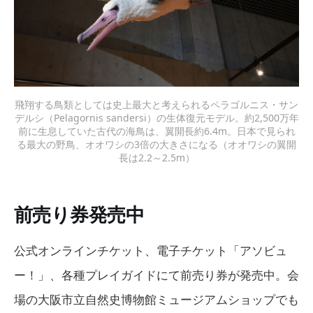
飛翔する鳥類としては史上最大と考えられるペラゴルニス・サン
デルシ（Pelagornis sandersi）の生体復元モデル。約2,500万年
前に生息していた古代の海鳥は、翼開長約6.4m。日本で見られ
る最大の野鳥、オオワシの3倍の大きさになる（オオワシの翼開
長は2.2～2.5m）
前売り券発売中
公式オンラインチケット、電子チケット「アソビュ
ー！」、各種プレイガイドにて前売り券が発売中。会
場の大阪市立自然史博物館ミュージアムショップでも