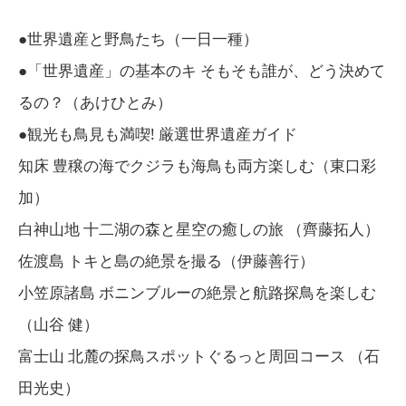
●世界遺産と野鳥たち（一日一種）
●「世界遺産」の基本のキ そもそも誰が、どう決めて
るの？（あけひとみ）
●観光も鳥見も満喫! 厳選世界遺産ガイド
知床 豊穣の海でクジラも海鳥も両方楽しむ（東口彩
加）
白神山地 十二湖の森と星空の癒しの旅 （齊藤拓人）
佐渡島 トキと島の絶景を撮る（伊藤善行）
小笠原諸島 ボニンブルーの絶景と航路探鳥を楽しむ
（山谷 健）
富士山 北麓の探鳥スポットぐるっと周回コース （石
田光史）