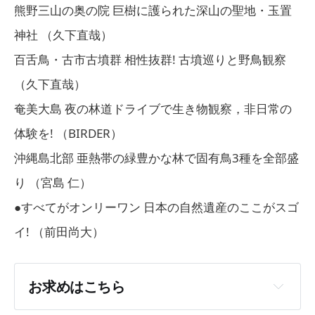
熊野三山の奥の院 巨樹に護られた深山の聖地・玉置
神社 （久下直哉）
百舌鳥・古市古墳群 相性抜群! 古墳巡りと野鳥観察
（久下直哉）
奄美大島 夜の林道ドライブで生き物観察，非日常の
体験を! （BIRDER）
沖縄島北部 亜熱帯の緑豊かな林で固有鳥3種を全部盛
り （宮島 仁）
●すべてがオンリーワン 日本の自然遺産のここがスゴ
イ! （前田尚大）
お求めはこちら
［紙版］