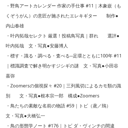
・野鳥アートカレンダー 作家の手仕事 #11｜木象嵌（も
くぞうがん）の意匠が施されたエレキギター 制作●
内山春雄
・叶内拓哉セレクト 厳選！投稿鳥写真｜群れ 選評●
叶内拓哉 文・写真●安藤博人
・標す・識る・調べる・査べる─足環とともに100年 #11
｜標識調査で解き明かすジシギの謎 文・写真●小田谷
嘉弥
・Zoomersの個視探々 #20｜三列風切によるカモ類の識
別 文・写真●根本宗一郎 構成●Zoomers
・鳥たちの素敵な名前の物語 #59｜トビ（鳶／鵄）
文・写真●大橋弘一
・鳥の形態学ノート #176｜トビ ダ・ヴィンチの間違