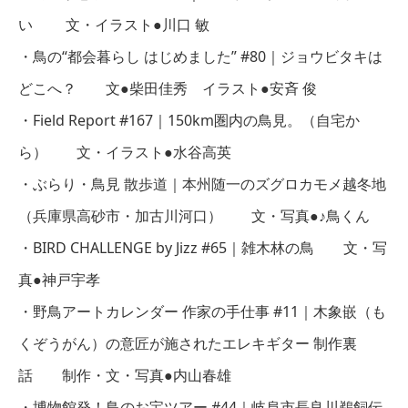
い 文・イラスト●川口 敏
・鳥の“都会暮らし はじめました” #80｜ジョウビタキは
どこへ？ 文●柴田佳秀 イラスト●安斉 俊
・Field Report #167｜150km圏内の鳥見。（自宅か
ら） 文・イラスト●水谷高英
・ぶらり・鳥見 散歩道｜本州随一のズグロカモメ越冬地
（兵庫県高砂市・加古川河口） 文・写真●♪鳥くん
・BIRD CHALLENGE by Jizz #65｜雑木林の鳥 文・写
真●神戸宇孝
・野鳥アートカレンダー 作家の手仕事 #11｜木象嵌（も
くぞうがん）の意匠が施されたエレキギター 制作裏
話 制作・文・写真●内山春雄
・博物館発！鳥のお宝ツアー #44｜岐阜市長良川鵜飼伝