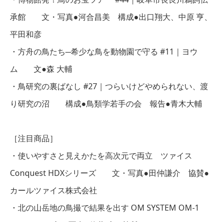
承館 文・写真●河合昌美 構成●出口翔大、中原 亨、
平田和彦
・方舟の鳥たち─希少な鳥を動物園で守る #11｜ヨウ
ム 文●森 大輔
・鳥研究の裏ばなし #27｜つらいけどやめられない、渡
り研究の沼 構成●鳥類学若手の会 報告●青木大輔
［注目商品］
・使いやすさと見えかたを高次元で両立 ツァイス
Conquest HDXシリーズ 文・写真●田仲謙介 協賛●
カールツァイス株式会社
・北の山岳地の鳥撮で結果を出す OM SYSTEM OM-1