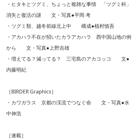
・ヒタキとツグミ、ちょっと複雑な事情 「ツグミ科」
消失と復活の謎 文・写真●平岡 考
・ツグミ類、越冬前線北上中 構成●植村慎吾
・アカハラ不在が招いたカラアカハラ 西中国山地の例
から 文・写真●上野吉雄
・増えてる？減ってる？ 三宅島のアカコッコ 文●
内藤明紀
［BIRDER Graphics］
・カワガラス 京都の渓流でつなぐ命 文・写真●水
中伸浩
［連載］