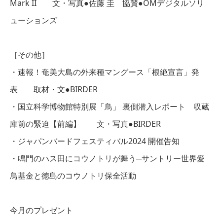
Mark II 文・写真●佐藤 圭 協賛●OMデジタルソリ
ューションズ
［その他］
・速報！奄美大島の外来種マングース「根絶宣言」発
表 取材・文●BIRDER
・国立科学博物館特別展「鳥」 裏側潜入レポート 収蔵
庫前の緊迫【前編】 文・写真●BIRDER
・ジャパンバードフェスティバル2024 開催告知
・鳴門のハス田にコウノトリが舞う─サントリー世界愛
鳥基金と徳島のコウノトリ保全活動
今月のプレゼント