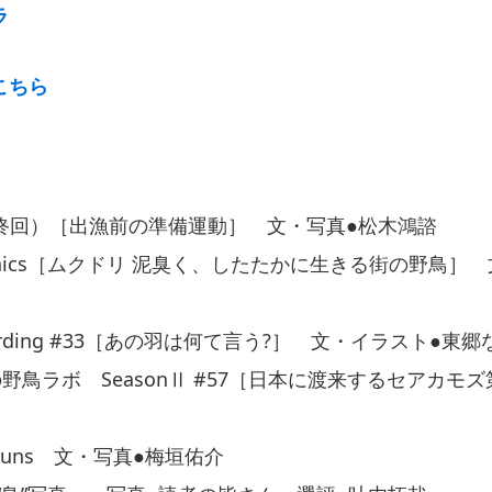
ラ
こちら
最終回）［出漁前の準備運動］ 文・写真●松木鴻諮
raphics［ムクドリ 泥臭く、したたかに生きる街の野鳥］
or Birding #33［あの羽は何て言う?］ 文・イラスト●東
nsの野鳥ラボ SeasonⅡ #57［日本に渡来するセアカモ
Guns 文・写真●梅垣佑介