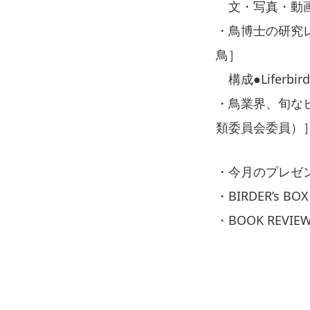
文・写真・動画
・鳥博士の研究
鳥］
構成●Liferb
・鳥業界、旬なヒ
類委員会委員）
・今月のプレゼ
・BIRDER’s BOX
・BOOK REVIE