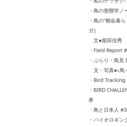
・私のケッサク!
・鳥の形態学ノー
・鳥の“都会暮ら
ガ］
文●柴田佳秀 
・Field Re
・ぶらり・鳥見
文・写真●♪鳥
・Bird Trac
・BIRD CHAL
孝
・鳥と日本人 #
・バイオロギング