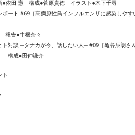
●依田 憲 構成●菅原貴徳 イラスト●木下千尋
レポート #69［高病原性鳥インフルエンザに感染しやす
ird 報告●牛根奈々
ト対談 ─タナカが今、話したい人─ #09［亀谷辰朗さ
］ 構成●田仲謙介
ント
W