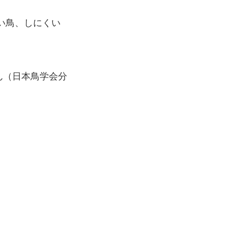
い鳥、しにくい
ん（日本鳥学会分