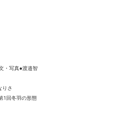
 文・写真●渡邉智
郷なりさ
ズ第1回冬羽の形態