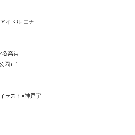
アイドル エナ
●水谷高英
公園）］
写真・イラスト●神戸宇