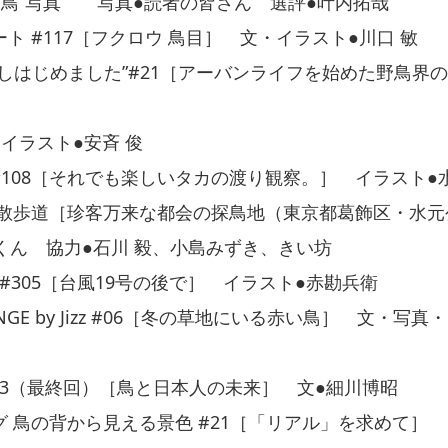
“鳥”写真 写真●読者の皆さん 選評●叶内拓哉
ト #117［フクロウ 鳥目］ 文・イラスト●川口 敏
しはじめました”#21［アーバンライフを始めた野鳥界の
イラスト●安斉 俊
port #108［それでも楽しいタカの渡り観察。］ イラスト
 散歩道［珍客万来な都会の探鳥地（東京都葛飾区・水元
くん 協力●石川 毅、小島みずき、きい坊
king #305［台風19号の後で］ イラスト●赤勘兵衛
LENGE by Jizz #06［冬の草地にいる赤い鳥］ 文・
33（最終回）［鳥と日本人の未来］ 文●細川博昭
 鳥の背から見える景色 #21［「リアル」を求めて］