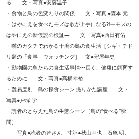
る］ 文・写真●安藤温子
・食物と鳥の色変わりの関係 文・写真 ●森本 元
・はやにえを食べたモズは歌が上手になる?!―モズの
はやにえの新仮説の検証― 文・写真●西田有佑
・嘴のカタチでわかる干潟の鳥の食生活［シギ・チド
リ類の「食事」ウォッチング］ 文●守屋年史
・動物園の鳥たちの食生活事情〜長く、健康に飼育す
るために 文・写真●高橋幸裕
・難易度別 鳥の採食シーン 撮りかた講座 文・
写真●戸塚 学
・読者のとらえた鳥の生態シーン［鳥の“食べる”瞬
間］
写真●読者の皆さん 寸評●秋山幸也、石亀 明、