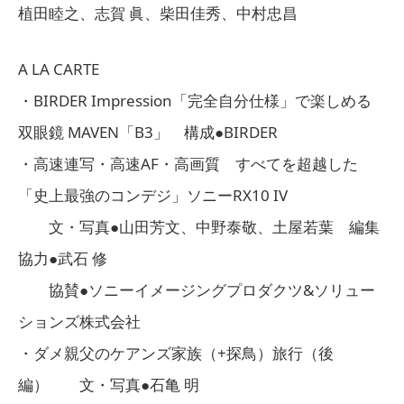
植田睦之、志賀 眞、柴田佳秀、中村忠昌
A LA CARTE
・BIRDER Impression「完全自分仕様」で楽しめる
双眼鏡 MAVEN「B3」 構成●BIRDER
・高速連写・高速AF・高画質 すべてを超越した
「史上最強のコンデジ」ソニーRX10 IV
文・写真●山田芳文、中野泰敬、土屋若葉 編集
協力●武石 修
協賛●ソニーイメージングプロダクツ&ソリュー
ションズ株式会社
・ダメ親父のケアンズ家族（+探鳥）旅行（後
編） 文・写真●石亀 明