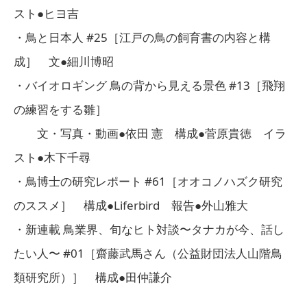
スト●ヒヨ吉
・鳥と日本人 #25［江戸の鳥の飼育書の内容と構
成］ 文●細川博昭
・バイオロギング 鳥の背から見える景色 #13［飛翔
の練習をする雛］
文・写真・動画●依田 憲 構成●菅原貴徳 イラ
スト●木下千尋
・鳥博士の研究レポート #61［オオコノハズク研究
のススメ］ 構成●Liferbird 報告●外山雅大
・新連載 鳥業界、旬なヒト対談〜タナカが今、話し
たい人〜 #01［齋藤武馬さん（公益財団法人山階鳥
類研究所）］ 構成●田仲謙介