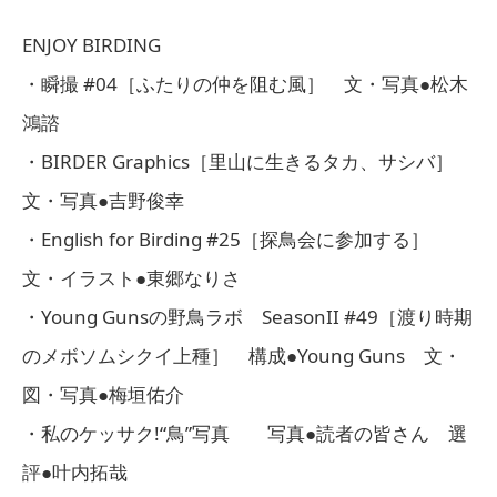
ENJOY BIRDING
・瞬撮 #04［ふたりの仲を阻む風］ 文・写真●松木
鴻諮
・BIRDER Graphics［里山に生きるタカ、サシバ］
文・写真●吉野俊幸
・English for Birding #25［探鳥会に参加する］
文・イラスト●東郷なりさ
・Young Gunsの野鳥ラボ SeasonII #49［渡り時期
のメボソムシクイ上種］ 構成●Young Guns 文・
図・写真●梅垣佑介
・私のケッサク!“鳥”写真 写真●読者の皆さん 選
評●叶内拓哉