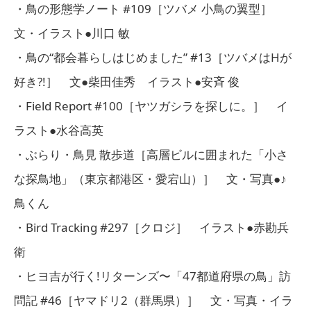
・鳥の形態学ノート #109［ツバメ 小鳥の翼型］
文・イラスト●川口 敏
・鳥の“都会暮らしはじめました” #13［ツバメはHが
好き?!］ 文●柴田佳秀 イラスト●安斉 俊
・Field Report #100［ヤツガシラを探しに。］ イ
ラスト●水谷高英
・ぶらり・鳥見 散歩道［高層ビルに囲まれた「小さ
な探鳥地」（東京都港区・愛宕山）］ 文・写真●♪
鳥くん
・Bird Tracking #297［クロジ］ イラスト●赤勘兵
衛
・ヒヨ吉が行く!リターンズ〜「47都道府県の鳥」訪
問記 #46［ヤマドリ2（群馬県）］ 文・写真・イラ