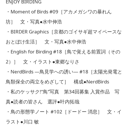
ENJOY BIRDING
・Moment of Birds #09［アカメガシワの暴れん
坊］ 文・写真●水中伸浩
・BIRDER Graphics［京都のゴイサギ超マイペースな
おとぼけ生活］ 文・写真●水中伸浩
・English for Birding #18［鳥で覚える前置詞（その
2）］ 文・イラスト●東郷なりさ
・NerdBirds ―鳥見学への誘い― #18［太陽光発電と
鳥類保全の両立をめざして］ 構成●NerdBirds
・私のケッサク!“鳥”写真 第34回募集 入賞作品 写
真●読者の皆さん 選評●叶内拓哉
・鳥の形態学ノート #102［ドードー 消息］ 文・イ
ラスト●川口 敏