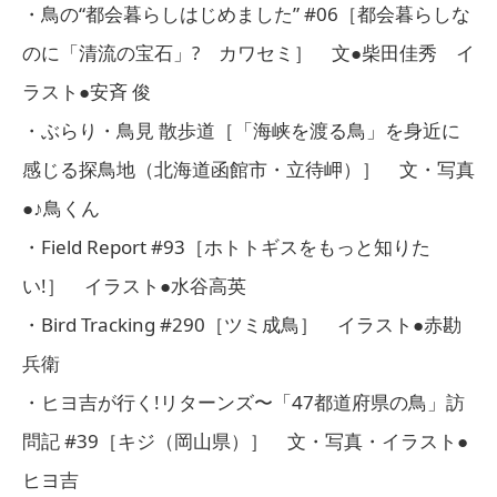
・鳥の“都会暮らしはじめました” #06［都会暮らしな
のに「清流の宝石」? カワセミ］ 文●柴田佳秀 イ
ラスト●安斉 俊
・ぶらり・鳥見 散歩道［「海峡を渡る鳥」を身近に
感じる探鳥地（北海道函館市・立待岬）］ 文・写真
●♪鳥くん
・Field Report #93［ホトトギスをもっと知りた
い!］ イラスト●水谷高英
・Bird Tracking #290［ツミ成鳥］ イラスト●赤勘
兵衛
・ヒヨ吉が行く!リターンズ〜「47都道府県の鳥」訪
問記 #39［キジ（岡山県）］ 文・写真・イラスト●
ヒヨ吉