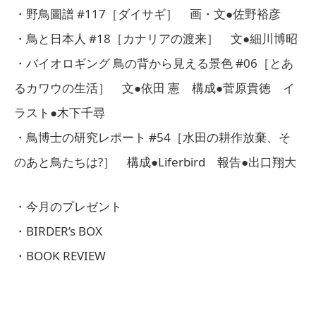
・野鳥圖譜 #117［ダイサギ］ 画・文●佐野裕彦
・鳥と日本人 #18［カナリアの渡来］ 文●細川博昭
・バイオロギング 鳥の背から見える景色 #06［とあ
るカワウの生活］ 文●依田 憲 構成●菅原貴徳 イ
ラスト●木下千尋
・鳥博士の研究レポート #54［水田の耕作放棄、そ
のあと鳥たちは?］ 構成●Liferbird 報告●出口翔大
・今月のプレゼント
・BIRDER’s BOX
・BOOK REVIEW