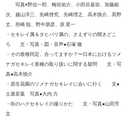
写真◉野信一郎、梅垣佑介、小田谷嘉弥、加藤銀
次、越山洋三、先崎啓究、先崎理之、高木慎介、髙野
丈、所崎 聡、野中朋彦、原 星一
・セキレイ属＆タヒバリ属の、さえずりの聞きどこ
ろ 文・写真・図・音声●石塚 徹
・その亜種同定、合ってますか？〜日本におけるツメ
ナガセキレイ亜種の取り扱いに関する疑問 文・写
真●高木慎介
・原生花園のツメナガセキレイに会いに行く 文●
土屋若葉 写真●大内 力
・街のハクセキレイの撮りかた 文・写真●山田芳
文