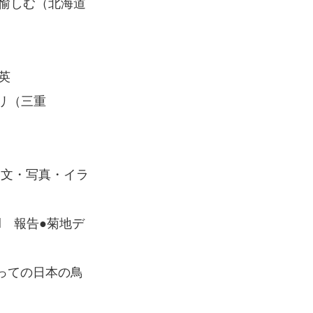
愉しむ（北海道
高英
リ（三重
 文・写真・イラ
d 報告●菊地デ
っての日本の鳥