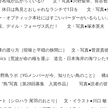
分布域が広がっている!? 文・写真●川野俊幸、長谷智
 休日は鳥見とおしゃれなランチで1日を 文・写真●
ー・オプティック本社にはすごいバーダーがいるらしい…
親、デイル・フォーヴス氏だ！ 文・写真●塚本英夫
球の渡り方［喧噪と平穏の狭間に］ 文・写真●菅原貴
Graphics［荒波が命の糧を運ぶ 道北・日本海岸の海ワシ
nsの野鳥ラボ［YGメンバーが今、知りたい鳥のこと］ 構成●Y
！“鳥”写真［第28回募集 入賞作品］ 写真●読者の皆
ート［シロハラ 尾羽のおとり］ 文・イラスト●川口 敏