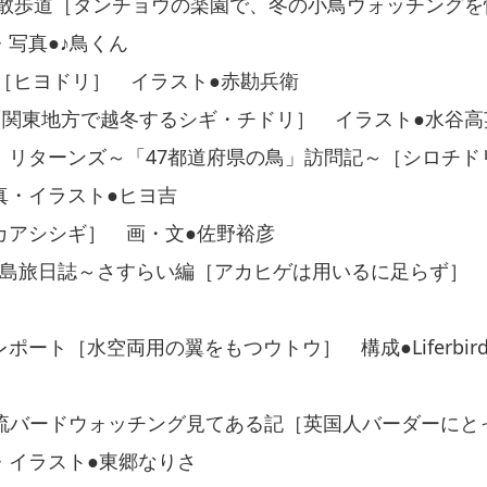
 散歩道［タンチョウの楽園で、冬の小鳥ウォッチングを
写真●♪鳥くん
cking［ヒヨドリ］ イラスト●赤勘兵衛
port［関東地方で越冬するシギ・チドリ］ イラスト●水谷
！リターンズ～「47都道府県の鳥」訪問記～［シロチド
真・イラスト●ヒヨ吉
カアシシギ］ 画・文●佐野裕彦
ゲの島旅日誌～さすらい編［アカヒゲは用いるに足らず］
ポート［水空両用の翼をもつウトウ］ 構成●Liferbir
吉利流バードウォッチング見てある記［英国人バーダーにと
・イラスト●東郷なりさ