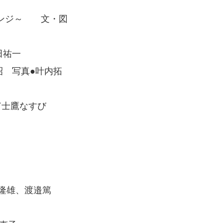
ェンジ～ 文・図
田祐一
昭 写真●叶内拓
富士鷹なすび
隆雄、渡邉篤