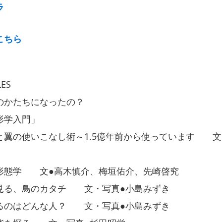
ラ
こちら
LES
のかたちになったの？
形学入門」
と翼の使いこなし術～1.5億年前から使っています 文
形態学 文●高木慎介、梅垣佑介、先崎啓究
見る、鳥のカタチ 文・写真●小島みずき
るのはどんな人？ 文・写真●小島みずき