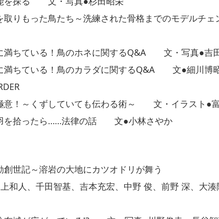
能を探る 文・写真●杉田昭栄
を取りもった鳥たち～洗練された骨格までのモデルチ
に満ちている！鳥のホネに関するQ&A 文・写真●吉
に満ちている！鳥のカラダに関するQ&A 文●細川博
DER
極意！～くずしていても伝わる術～ 文・イラスト●
羽を拾ったら……法律の話 文●小林さやか
動創世記～溶岩の大地にカツオドリが舞う
和人、千田智基、吉本充宏、中野 俊、前野 深、大湊