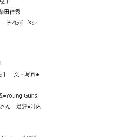
恵子
柴田佳秀
…それが、Xシ
徳
たち］ 文・写真●
oung Guns
さん 選評●叶内