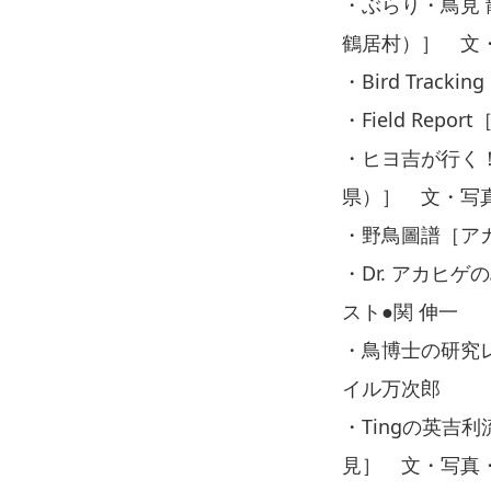
・ぶらり・鳥見
鶴居村）］ 文・
・Bird Tra
・Field Re
・ヒヨ吉が行く
県）］ 文・写
・野鳥圖譜［ア
・Dr. アカヒ
スト●関 伸一
・鳥博士の研究レ
イル万次郎
・Tingの英
見］ 文・写真