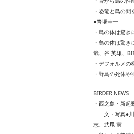
・骨から鳥の性
・恐竜と鳥の間
●青塚圭一
・鳥の体は驚き
・鳥の体は驚き
哉、谷 英雄、BIR
・デフォルメの
・野鳥の死体や
BIRDER NEWS
・西之島・新起
文・写真●川上
志、武尾 実