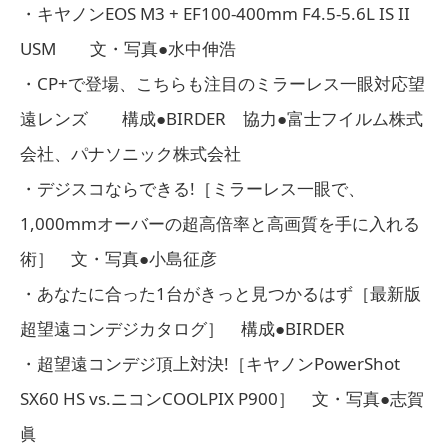
・キヤノンEOS M3 + EF100-400mm F4.5-5.6L IS II
USM 文・写真●水中伸浩
・CP+で登場、こちらも注目のミラーレス一眼対応望
遠レンズ 構成●BIRDER 協力●富士フイルム株式
会社、パナソニック株式会社
・デジスコならできる!［ミラーレス一眼で、
1,000mmオーバーの超高倍率と高画質を手に入れる
術］ 文・写真●小島征彦
・あなたに合った1台がきっと見つかるはず［最新版
超望遠コンデジカタログ］ 構成●BIRDER
・超望遠コンデジ頂上対決!［キヤノンPowerShot
SX60 HS vs.ニコンCOOLPIX P900］ 文・写真●志賀
眞