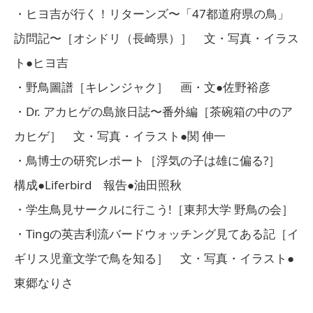
・ヒヨ吉が行く！リターンズ〜「47都道府県の鳥」
訪問記〜［オシドリ（長崎県）］ 文・写真・イラス
ト●ヒヨ吉
・野鳥圖譜［キレンジャク］ 画・文●佐野裕彦
・Dr. アカヒゲの島旅日誌〜番外編［茶碗箱の中のア
カヒゲ］ 文・写真・イラスト●関 伸一
・鳥博士の研究レポート［浮気の子は雄に偏る?］
構成●Liferbird 報告●油田照秋
・学生鳥見サークルに行こう!［東邦大学 野鳥の会］
・Tingの英吉利流バードウォッチング見てある記［イ
ギリス児童文学で鳥を知る］ 文・写真・イラスト●
東郷なりさ