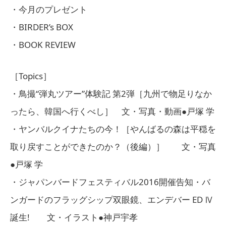
・今月のプレゼント
・BIRDER’s BOX
・BOOK REVIEW
［Topics］
・鳥撮“弾丸ツアー”体験記 第2弾［九州で物足りなか
ったら、韓国へ行くべし］ 文・写真・動画●戸塚 学
・ヤンバルクイナたちの今！［やんばるの森は平穏を
取り戻すことができたのか？（後編）］ 文・写真
●戸塚 学
・ジャパンバードフェスティバル2016開催告知・バ
ンガードのフラッグシップ双眼鏡、エンデバー ED Ⅳ
誕生! 文・イラスト●神戸宇孝