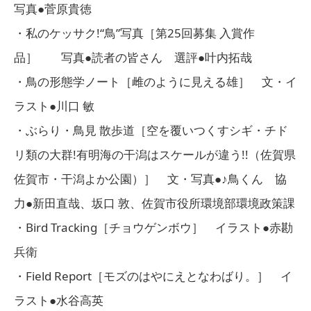
写真●菅原貴徳
・私のケッサク!“鳥”写真［第25回募集 入賞作
品］ 写真●読者の皆さん 選評●叶内拓哉
・鳥の形態学ノート［雌のように見える雄］ 文・イ
ラスト●川口 敏
・ぶらり・鳥見 散歩道［空を覆いつくすシギ・チド
リ類の大群!有明海の干潟はスケールが違う!!（佐賀県
佐賀市・干潟よか公園）］ 文・写真●♪鳥くん 協
力●新田直哉、坂口 敦、佐賀市役所環境部環境政策課
・Bird Tracking［チョウゲンボウ］ イラスト●赤勘
兵衛
・Field Report［モズのはやにえとなわばり。］ イ
ラスト●水谷高英