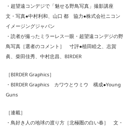
・超望遠コンデジで「魅せる野鳥写真」撮影講座
文・写真●中村利和、山口 都 協力●株式会社ニコン
イメージングジャパン
・読者が撮ったミラーレス一眼・超望遠コンデジの野
鳥写真［選者のコメント］ 寸評●植田睦之、志賀
眞、柴田佳秀、中村忠昌、BIRDER
［BIRDER Graphics］
・BIRDER Graphics カワウとウミウ 構成●Young
Guns
［連載］
・鳥好き人の地球の渡り方［北極圏の白い春］ 文・