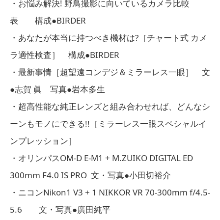
・お悩み解決! 野鳥撮影に向いているカメラ比較
表 構成●BIRDER
・あなたが本当に持つべき機材は?［チャート式 カメ
ラ適性検査］ 構成●BIRDER
・最新事情［超望遠コンデジ＆ミラーレス一眼］ 文
●志賀 眞 写真●岩本多生
・超高性能な純正レンズと組み合わせれば、どんなシ
ーンもモノにできる!!［ミラーレス一眼スペシャルイ
ンプレッション］
・オリンパスOM-D E-M1 + M.ZUIKO DIGITAL ED
300mm F4.0 IS PRO 文・写真●小田切裕介
・ニコンNikon1 V3 + 1 NIKKOR VR 70-300mm f/4.5-
5.6 文・写真●廣田純平