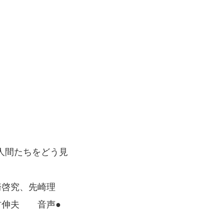
人間たちをどう見
崎啓究、先崎理
村伸夫 音声●