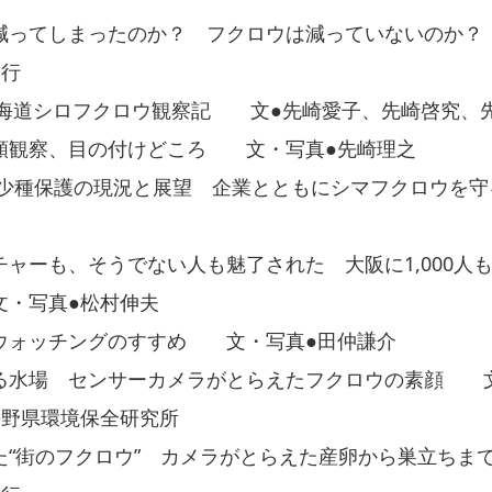
減ってしまったのか？ フクロウは減っていないのか
安行
、北海道シロフクロウ観察記 文●先崎愛子、先崎啓究、
類観察、目の付けどころ 文・写真●先崎理之
希少種保護の現況と展望 企業とともにシマフクロウを
ャーも、そうでない人も魅了された 大阪に1,000人
・写真●松村伸夫
ウォッチングのすすめ 文・写真●田仲謙介
る水場 センサーカメラがとらえたフクロウの素顔 
長野県環境保全研究所
た“街のフクロウ” カメラがとらえた産卵から巣立ち