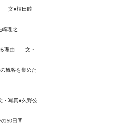
？ 文●植田睦
先崎理之
守る理由 文・
もの観客を集めた
文・写真●久野公
までの60日間