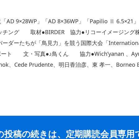
「AD 9×28WP」「AD 8×36WP」「Papilio Ⅱ 6.5
チング 取材●BIRDER 協力●リコーイメージング
ーたちが「鳥見力」を競う国際大会「International Bo
レポート 文・写真●♪鳥くん 協力●Wich’yanan 、Ayu
kanok、Cede Prudente、明日香治彦、東 孝一、Borneo Bi
の投稿の続きは、定期購読会員専用