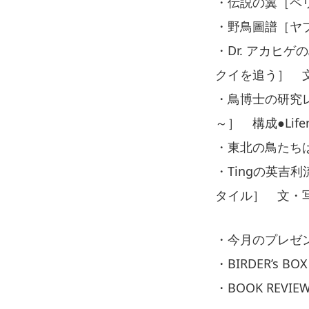
・伝説の翼［ペリ
・野鳥圖譜［ヤ
・Dr. アカヒ
クイを追う］ 
・鳥博士の研究
～］ 構成●Life
・東北の鳥たちは
・Tingの英
タイル］ 文・
・今月のプレゼ
・BIRDER’s BOX
・BOOK REVIE