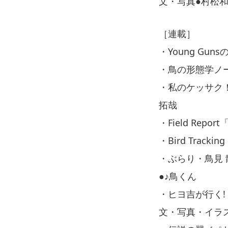
文・写真●村松
［連載］
・Young Gu
・鳥の形態学ノ
・私のケッサク！
拓哉
・Field Re
・Bird Tra
・ぶらり・鳥見
●♪鳥くん
・ヒヨ吉が行く
文・写真・イラ