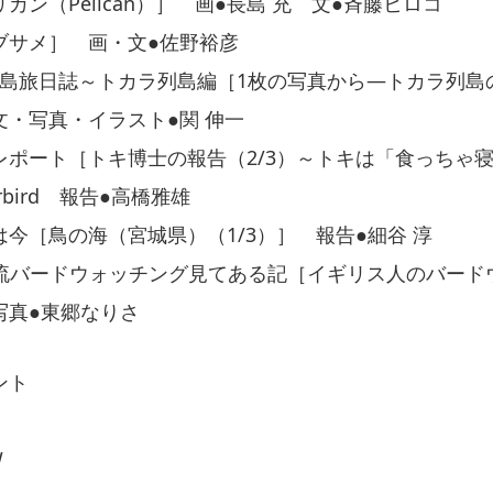
カン（Pelican）］ 画●長島 充 文●斉藤ヒロコ
ブサメ］ 画・文●佐野裕彦
ゲの島旅日誌～トカラ列島編［1枚の写真から―トカラ列
文・写真・イラスト●関 伸一
レポート［トキ博士の報告（2/3）～トキは「食っちゃ
rbird 報告●高橋雅雄
今［鳥の海（宮城県）（1/3）］ 報告●細谷 淳
吉利流バードウォッチング見てある記［イギリス人のバード
写真●東郷なりさ
ント
W