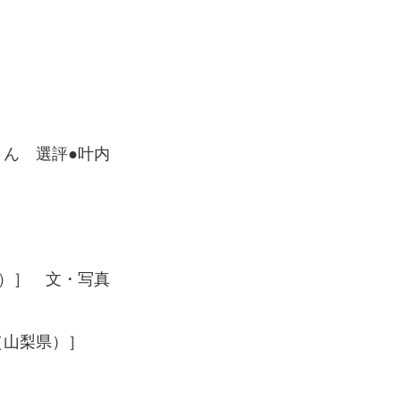
さん 選評●叶内
）］ 文・写真
ス（山梨県）］