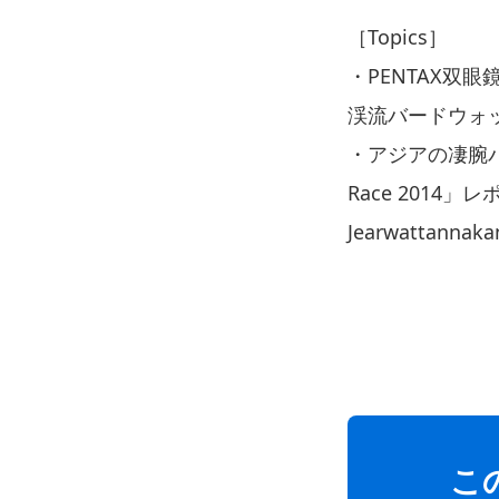
［Topics］
・PENTAX双眼鏡
渓流バードウォッ
・アジアの凄腕バーダ
Race 2014」
Jearwattanna
こ