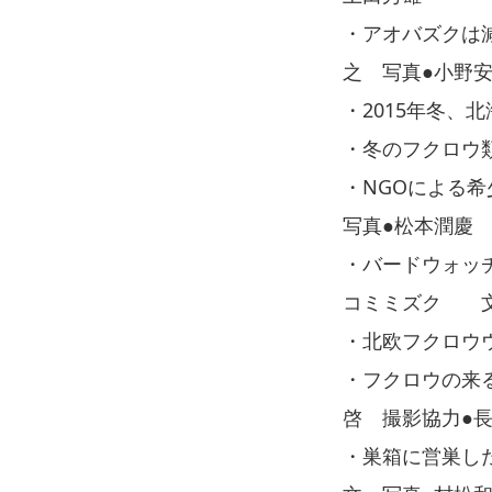
・アオバズクは
之 写真●小野
・2015年冬
・冬のフクロウ
・NGOによる
写真●松本潤慶
・バードウォッチ
コミミズク 文
・北欧フクロウ
・フクロウの来
啓 撮影協力●
・巣箱に営巣し