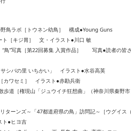
和行
nsの野鳥ラボ［トウネン幼鳥］ 構成●Young Guns
ート［キジ胃］ 文・イラスト●川口 敏
“鳥”写真［第22回募集 入賞作品］ 写真●読者の皆
port「サシバの里 いちかい」 イラスト●水谷高英
cking［カワセミ］ イラスト●赤勘兵衛
 散歩道［権現山「ジュウイチ狂想曲」（神奈川県秦野市
! リターンズ～「47都道府県の鳥」訪問記～［ウグイ
スト●ヒヨ吉