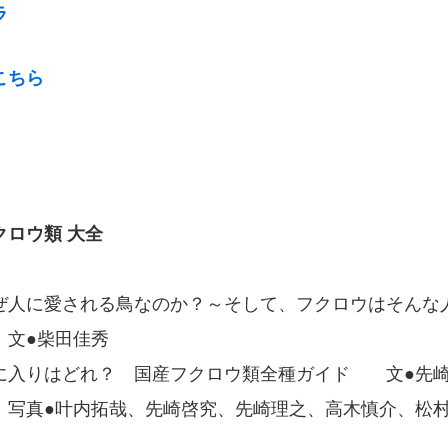
ラ
こちら
クロウ類 大全
ぜ人に愛される鳥なのか？～そして、フクロウはそんな
文●柴田佳秀
に入りはどれ？ 国産フクロウ類全種ガイド 文●先
 写真●叶内拓哉、先崎啓究、先崎理之、高木慎介、松