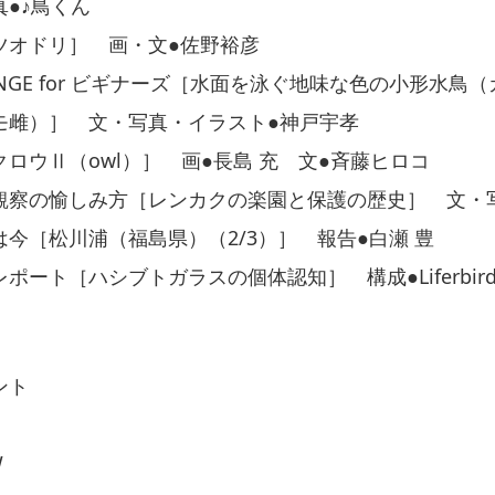
●♪鳥くん
ツオドリ］ 画・文●佐野裕彦
LLENGE for ビギナーズ［水面を泳ぐ地味な色の小形水鳥
モ雌）］ 文・写真・イラスト●神戸宇孝
ロウⅡ（owl）］ 画●長島 充 文●斉藤ヒロコ
観察の愉しみ方［レンカクの楽園と保護の歴史］ 文・
今［松川浦（福島県）（2/3）］ 報告●白瀬 豊
ポート［ハシブトガラスの個体認知］ 構成●Liferbir
ント
W