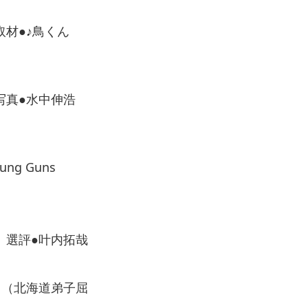
材●♪鳥くん
・写真●水中伸浩
g Guns
 選評●叶内拓哉
」（北海道弟子屈