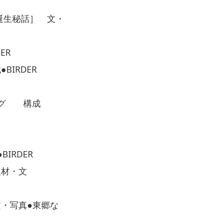
誕生秘話］ 文・
ER
IRDER
ング 構成
IRDER
取材・文
・写真●東郷な