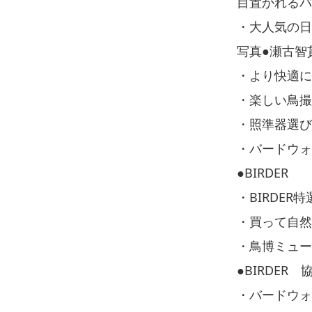
目置かれるバ
・大人気の日
写真●瀬古智
・より快適に
・楽しい鳥撮
・照準器選び
・バードウォ
●BIRDER
・BIRDER
・買って自然
・鳥博ミュ
●BIRDER
・バードウ