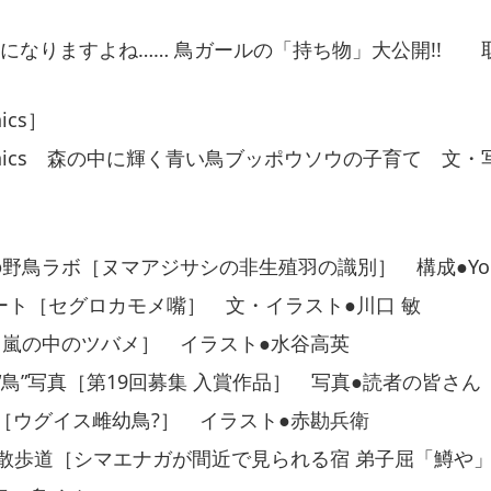
になりますよね…… 鳥ガールの「持ち物」大公開!! 取
hics］
raphics 森の中に輝く青い鳥ブッポウソウの子育て 文
nsの野鳥ラボ［ヌマアジサシの非生殖羽の識別］ 構成●Youn
ート［セグロカモメ嘴］ 文・イラスト●川口 敏
port［嵐の中のツバメ］ イラスト●水谷高英
“鳥”写真［第19回募集 入賞作品］ 写真●読者の皆さん
cking［ウグイス雌幼鳥?］ イラスト●赤勘兵衛
 散歩道［シマエナガが間近で見られる宿 弟子屈「鱒や