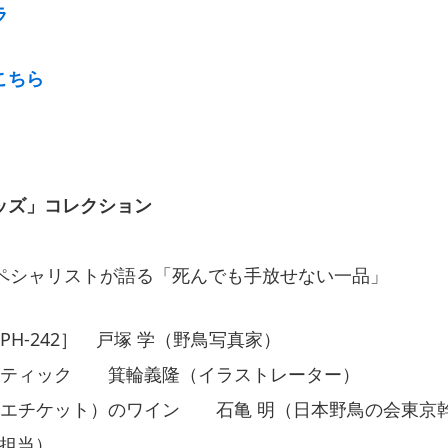
ラ
こちら
ッズ」コレクション
スペシャリストが語る「死んでも手放せない一品」
PH-242］ 戸塚 学（野鳥写真家）
スティック 箕輪義隆（イラストレーター）
（エチケット）のワイン 石亀 明（日本野鳥の会東京
会担当）