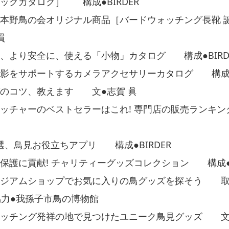
ッグカタログ］ 構成●BIRDER
本野鳥の会オリジナル商品［バードウォッチング長靴 
貫
、より安全に、使える「小物」カタログ 構成●BIRD
影をサポートするカメラアクセサリーカタログ 構成●B
のコツ、教えます 文●志賀 眞
ッチャーのベストセラーはこれ! 専門店の販売ランキ
特選、鳥見お役立ちアプリ 構成●BIRDER
保護に貢献! チャリティーグッズコレクション 構成●B
ージアムショップでお気に入りの鳥グッズを探そう 
 協力●我孫子市鳥の博物館
ォッチング発祥の地で見つけたユニーク鳥見グッズ 文