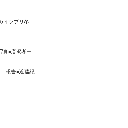
（カイツブリ冬
写真●唐沢孝一
d 報告●近藤紀