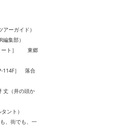
ングツアーガイド）
RDER編集部）
RI［MDノート］ 東郷
-114F］ 落合
）
野 丈（井の頭か
ルタント）
でも、街でも、一