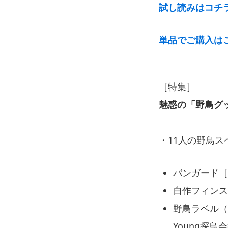
試し読みはコチ
単品でご購入は
［特集］
魅惑の「野鳥グ
・11人の野鳥
バンガード［
自作フィン
野鳥ラベル
Young探鳥