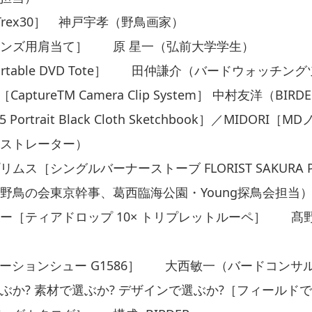
eTrex30］ 神戸宇孝（野鳥画家）
レンズ用肩当て］ 原 星一（弘前大学学生）
Y［Portable DVD Tote］ 田仲謙介（バードウォッチ
gn［CaptureTM Camera Clip System］ 中村友洋（BI
A5 Portrait Black Cloth Sketchbook］／MIDO
ストレーター）
ムス［シングルバーナーストーブ FLORIST SAKURA P
野鳥の会東京幹事、葛西臨海公園・Young探鳥会担当
ー［ティアドロップ 10× トリプレットルーペ］ 髙
ロケーションシュー G1586］ 大西敏一（バードコンサ
ぶか? 素材で選ぶか? デザインで選ぶか?［フィールド