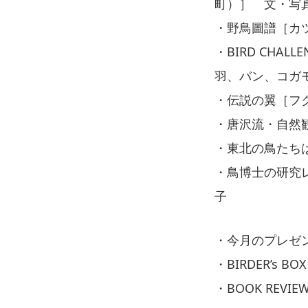
町）］ 文・写真
・野鳥圖譜［カ
・BIRD CHA
羽、バン、コガ
・伝説の翼［フク
・唐沢流・自然
・東北の鳥たちは
・鳥博士の研究レ
子
・今月のプレゼ
・BIRDER’s BOX
・BOOK REVIE