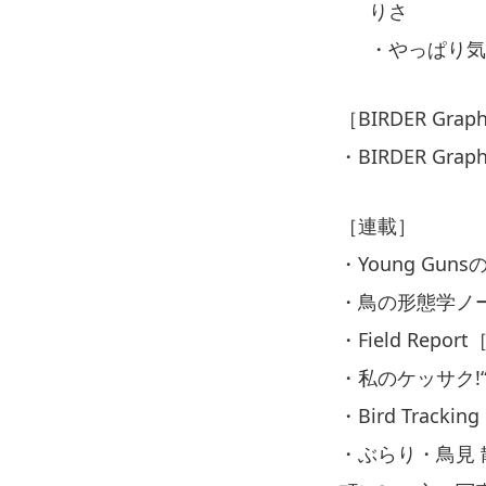
りさ
・やっぱり気
［BIRDER Grap
・BIRDER G
［連載］
・Young Gu
・鳥の形態学ノ
・Field Re
・私のケッサク!
・Bird Tra
・ぶらり・鳥見