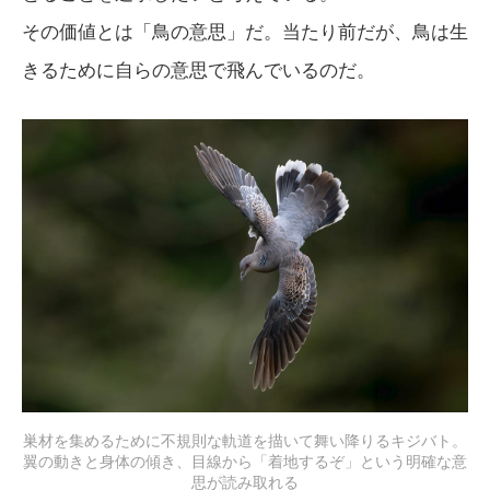
その価値とは「鳥の意思」だ。当たり前だが、鳥は生
きるために自らの意思で飛んでいるのだ。
巣材を集めるために不規則な軌道を描いて舞い降りるキジバト。
翼の動きと身体の傾き、目線から「着地するぞ」という明確な意
思が読み取れる