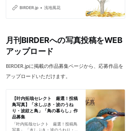
ろう。 もし、カメラを向けられたこ
ングの楽しさを幅広く発信中！
とに気づいて飛び出したのであれ
BIRDER.jp
浅地風花
ば、鳥の意思とはいえ自然ではな
く、それは単にたまたま撮れただけ
だ。 “傑作”への第一歩は、出会った
鳥をじっくり観察し、「次に何をす
るか」を読むことでもある。 例えば
月刊BIRDERへの写真投稿をWEB
鳥のこんな仕草や行動が、次の行動
に移るサインになる。 ・視線の先に
アップロード
枝がある ・ペリットを吐き出した ・
ウンチをした ・虫を眼で追っている
BIRDER.jpに掲載の作品募集ページから、応募作品を
以上に加え、止まり木の角度、風向
き、複数の個体がいれば、個体同士
アップロードいただけます。
の関係性、くり返している行
【叶内拓哉セレクト 厳選！投稿
鳥写真】「水しぶき・波のうね
り・波紋と鳥」「鳥の暮らし」作
品募集
「叶内拓哉セレクト 厳選！投稿鳥
写真」 「水しぶき・波のうねり・波