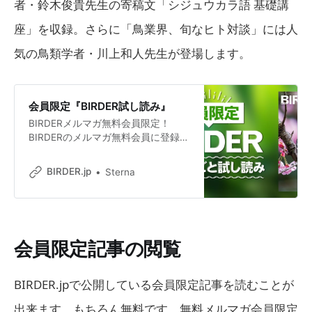
者・鈴木俊貴先生の寄稿文「シジュウカラ語 基礎講
座」を収録。さらに「鳥業界、旬なヒト対談」には人
気の鳥類学者・川上和人先生が登場します。
会員限定『BIRDER試し読み』
BIRDERメルマガ無料会員限定！
BIRDERのメルマガ無料会員に登録す
ると、BIRDER2022年3月号を1冊ま
るごと試し読みいただけます。
BIRDER.jp
Sterna
2022年3月号は話題の本『僕は鳥の
言葉がわかる』（小学館刊）の著者
で動物言語学者・鈴木俊貴先生の寄
稿文「シジュウカラ語 基礎講座」を
収録。さらに「鳥業界、旬なヒト対
会員限定記事の閲覧
談」には人気の鳥類学者・川上和人
先生が登場します。
BIRDER.jpで公開している会員限定記事を読むことが
出来ます。もちろん無料です。無料メルマガ会員限定