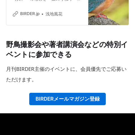
紋と鳥」「鳥の暮らし」作品募集
【応募締切】：2026年4月10日㊎必
BIRDER.jp
浅地風花
着 皆さんの作品が誌面に掲載されま
す。テーマに合わせた作品をお送り
ください。 応募要項 ■2026年7〜9
月号の募集内容／今期（2026年7〜9
月号掲載分のみ）の期間限定テーマ
野鳥撮影会や著者講演会などの特別イ
として「春〜初夏の花と鳥」、通年
ベントに参加できる
テーマとして「鳥の暮らし（生態写
真）」を募集します。 ■対象作品：
ご自身で撮影された未発表の野鳥写
月刊BIRDER主催のイベントに、会員優先でご応募い
真（ご自身のブログやSNS、展覧会
などで、営利を目的とせずに発表さ
ただけます。
れたものであればご応募可） ■応募
点数：1テーマあたり1人2点まで。組
み写真の場合は1点として扱います。
BIRDERメールマガジン登録
■応募形態：デジタル画像のみ。高
画質で撮影されたもの（データ1点あ
たり2.5〜10MB。1点で10MBを超え
るファイルは投稿できない場合があ
ります）。下の応募フォームよりお
申し込みください。 ■必要項目：作