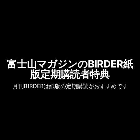
品1点ごとに以下の事項を応募フォー
ムに記入してください。 ①作品タ
イトル、②応募テーマ、③撮影年
月日、④撮影場所（都道府県ま
で）、⑤撮影時の印象と感想（
富士山マガジンのBIRDER紙
版定期購読者特典
月刊BIRDERは紙版の定期購読がおすすめです