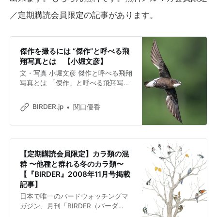
／定期購読会員限定の記事があります。
傑作を撮るには “傑作”と呼べる飛
翔写真とは 【小堀文彦】
文・写真 小堀文彦 傑作と呼べる飛翔
写真とは 「傑作」と呼べる飛翔写真
とはなんだろう。 珍しい鳥の飛翔が
撮影できれば、確かにそれはそれで
BIRDER.jp
関口優香
価値あるものだろう。 しかし、私は
それだけではない価値を飛翔写真に
映しとることを追求したいと考えて
いる。 その価値とは「鳥の意思」
だ。当たり前だが、鳥は生きるため
【定期購読会員限定】カラ類の混
に自らの意思で飛んでいるのだ。 写
群 〜他種と群れる冬のカラ類〜
真になる“瞬間”を予知する 「プリ撮
【『BIRDER』2008年11月号掲載
影で連写すれば、飛翔写真は成功す
記事】
る」と思われがちだが、「なぜ飛び
日本で唯一のバードウォッチングマ
出したのか」がわからなければ、鳥
ガジン、月刊「BIRDER（バーダ
の意思を感じる作品は生まれないだ
ー）」公式サイト。バードウォッチ