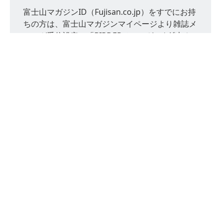
富士山マガジンID（Fujisan.co.jp）をすでにお持
ちの方は、富士山マガジンマイページより雑誌メ
ルマガ受信設定で「BIRDERメルマガ」を追加し
てください。富士山マガジンIDをお持ちでない方
は新たにIDを取得のうえ「BIRDERメルマガ」を
ご登録ください。ご登録されたメールアドレスと
パスワード、個人情報は、富士山マガジンのマイ
ページよりご変更いただけます。
富士山マガジンサインアップ
会社概要
利用規約
プライバシーポリシー
サイトマップ